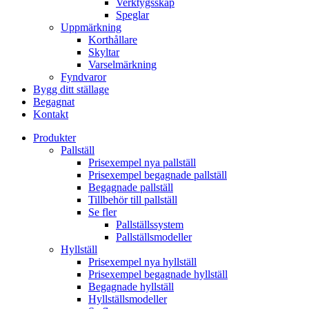
Verktygsskåp
Speglar
Uppmärkning
Korthållare
Skyltar
Varselmärkning
Fyndvaror
Bygg ditt ställage
Begagnat
Kontakt
Produkter
Pallställ
Prisexempel nya pallställ
Prisexempel begagnade pallställ
Begagnade pallställ
Tillbehör till pallställ
Se fler
Pallställssystem
Pallställsmodeller
Hyllställ
Prisexempel nya hyllställ
Prisexempel begagnade hyllställ
Begagnade hyllställ
Hyllställsmodeller