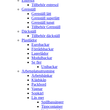
Entresol
Tillbehör entresol
Grenställ
Grenställ lätt
Grenställ superlätt
Grenställ tungt
Tillbehör Grenställ
Däckställ
Tillbehör däckställ
Plastlådor
Eurobackar
Förrådsbackar
Lagerlådor
Modulbackar
Se fler
Unibackar
Arbetsplatsutrustning
Arbetsbänkar
Klädskåp
Packbord
Vagnar
Sopkärl
Läs mer
Spillbassänger
Tippcontainer