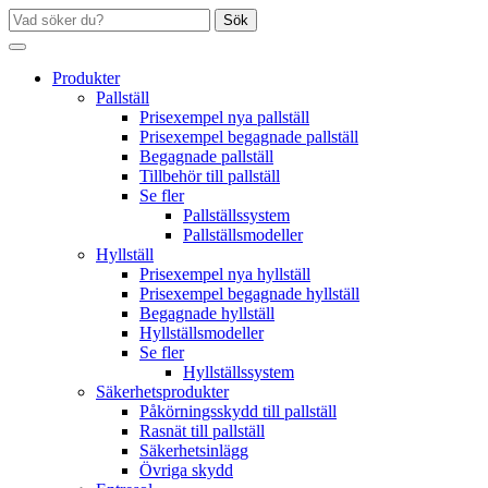
Sök
Produkter
Pallställ
Prisexempel nya pallställ
Prisexempel begagnade pallställ
Begagnade pallställ
Tillbehör till pallställ
Se fler
Pallställssystem
Pallställsmodeller
Hyllställ
Prisexempel nya hyllställ
Prisexempel begagnade hyllställ
Begagnade hyllställ
Hyllställsmodeller
Se fler
Hyllställssystem
Säkerhetsprodukter
Påkörningsskydd till pallställ
Rasnät till pallställ
Säkerhetsinlägg
Övriga skydd