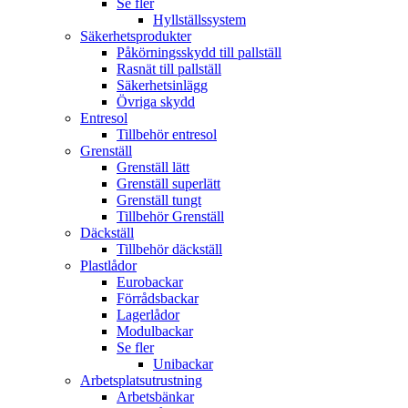
Se fler
Hyllställssystem
Säkerhetsprodukter
Påkörningsskydd till pallställ
Rasnät till pallställ
Säkerhetsinlägg
Övriga skydd
Entresol
Tillbehör entresol
Grenställ
Grenställ lätt
Grenställ superlätt
Grenställ tungt
Tillbehör Grenställ
Däckställ
Tillbehör däckställ
Plastlådor
Eurobackar
Förrådsbackar
Lagerlådor
Modulbackar
Se fler
Unibackar
Arbetsplatsutrustning
Arbetsbänkar