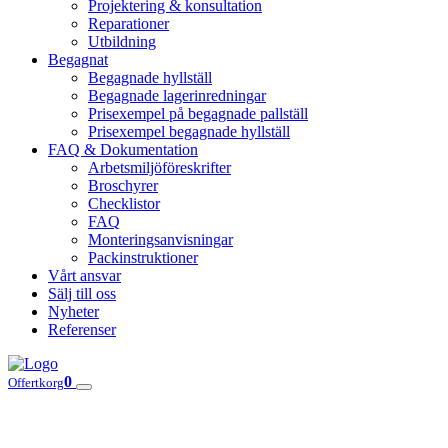
Projektering & konsultation
Reparationer
Utbildning
Begagnat
Begagnade hyllställ
Begagnade lagerinredningar
Prisexempel på begagnade pallställ
Prisexempel begagnade hyllställ
FAQ & Dokumentation
Arbetsmiljöföreskrifter
Broschyrer
Checklistor
FAQ
Monteringsanvisningar
Packinstruktioner
Vårt ansvar
Sälj till oss
Nyheter
Referenser
0
Offertkorg