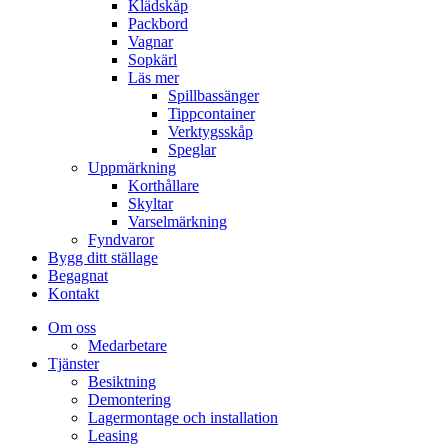
Klädskåp
Packbord
Vagnar
Sopkärl
Läs mer
Spillbassänger
Tippcontainer
Verktygsskåp
Speglar
Uppmärkning
Korthållare
Skyltar
Varselmärkning
Fyndvaror
Bygg ditt ställage
Begagnat
Kontakt
Om oss
Medarbetare
Tjänster
Besiktning
Demontering
Lagermontage och installation
Leasing