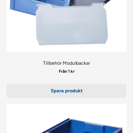
kan
väljas
på
produktsidan
Tillbehör Modulbackar
Från
1
kr
Spara produkt