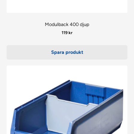
Modulback 400 djup
119
kr
Spara produkt
Den
här
produkten
har
flera
varianter.
De
olika
alternativen