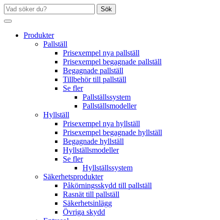
Sök
Produkter
Pallställ
Prisexempel nya pallställ
Prisexempel begagnade pallställ
Begagnade pallställ
Tillbehör till pallställ
Se fler
Pallställssystem
Pallställsmodeller
Hyllställ
Prisexempel nya hyllställ
Prisexempel begagnade hyllställ
Begagnade hyllställ
Hyllställsmodeller
Se fler
Hyllställssystem
Säkerhetsprodukter
Påkörningsskydd till pallställ
Rasnät till pallställ
Säkerhetsinlägg
Övriga skydd