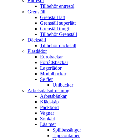
Entresol
Tillbehör entresol
Grenställ
Grenställ lätt
Grenställ superlätt
Grenställ tungt
Tillbehör Grenställ
Däckställ
Tillbehör däckställ
Plastlådor
Eurobackar
Förrådsbackar
Lagerlådor
Modulbackar
Se fler
Unibackar
Arbetsplatsutrustning
Arbetsbänkar
Klädskåp
Packbord
Vagnar
Sopkärl
Läs mer
Spillbassänger
Tippcontainer