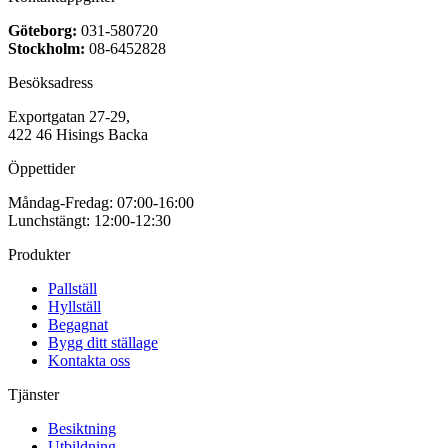
Göteborg:
031-580720
Stockholm:
08-6452828
Besöksadress
Exportgatan 27-29,
422 46 Hisings Backa
Öppettider
Måndag-Fredag: 07:00-16:00
Lunchstängt: 12:00-12:30
Produkter
Pallställ
Hyllställ
Begagnat
Bygg ditt ställage
Kontakta oss
Tjänster
Besiktning
Utbildning