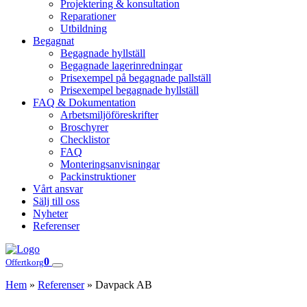
Projektering & konsultation
Reparationer
Utbildning
Begagnat
Begagnade hyllställ
Begagnade lagerinredningar
Prisexempel på begagnade pallställ
Prisexempel begagnade hyllställ
FAQ & Dokumentation
Arbetsmiljöföreskrifter
Broschyrer
Checklistor
FAQ
Monteringsanvisningar
Packinstruktioner
Vårt ansvar
Sälj till oss
Nyheter
Referenser
0
Offertkorg
Hem
»
Referenser
»
Davpack AB