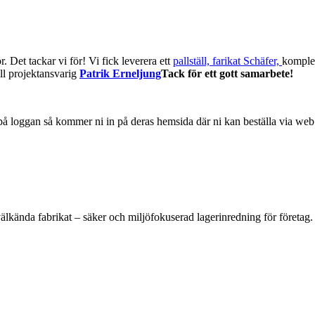
 Det tackar vi för! Vi fick leverera ett
pallställ, farikat Schäfer,
komplet
ill projektansvarig
Patrik Erneljung
Tack för ett gott samarbete!
 loggan så kommer ni in på deras hemsida där ni kan beställa via web
kända fabrikat – säker och miljöfokuserad lagerinredning för företag. 