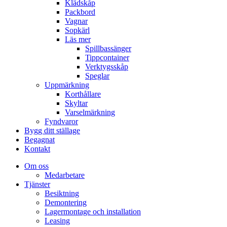
Klädskåp
Packbord
Vagnar
Sopkärl
Läs mer
Spillbassänger
Tippcontainer
Verktygsskåp
Speglar
Uppmärkning
Korthållare
Skyltar
Varselmärkning
Fyndvaror
Bygg ditt ställage
Begagnat
Kontakt
Om oss
Medarbetare
Tjänster
Besiktning
Demontering
Lagermontage och installation
Leasing