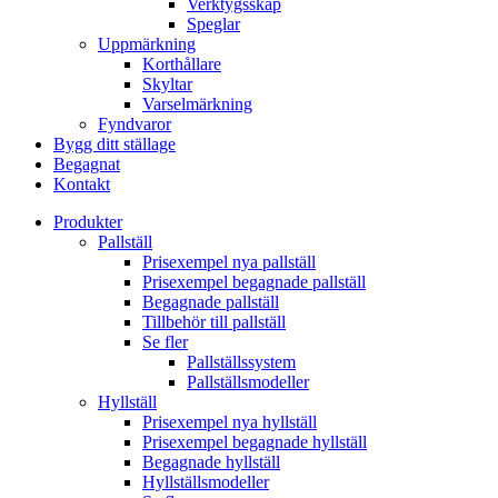
Verktygsskåp
Speglar
Uppmärkning
Korthållare
Skyltar
Varselmärkning
Fyndvaror
Bygg ditt ställage
Begagnat
Kontakt
Produkter
Pallställ
Prisexempel nya pallställ
Prisexempel begagnade pallställ
Begagnade pallställ
Tillbehör till pallställ
Se fler
Pallställssystem
Pallställsmodeller
Hyllställ
Prisexempel nya hyllställ
Prisexempel begagnade hyllställ
Begagnade hyllställ
Hyllställsmodeller