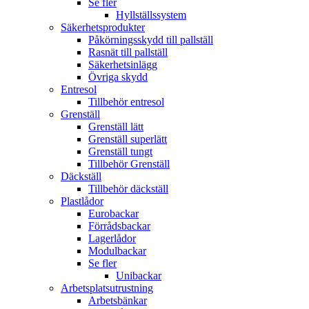
Se fler
Hyllställssystem
Säkerhetsprodukter
Påkörningsskydd till pallställ
Rasnät till pallställ
Säkerhetsinlägg
Övriga skydd
Entresol
Tillbehör entresol
Grenställ
Grenställ lätt
Grenställ superlätt
Grenställ tungt
Tillbehör Grenställ
Däckställ
Tillbehör däckställ
Plastlådor
Eurobackar
Förrådsbackar
Lagerlådor
Modulbackar
Se fler
Unibackar
Arbetsplatsutrustning
Arbetsbänkar