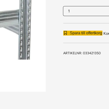
Bärbalk
Super
1350
mängd
Spara till offertkorg
Ko
ARTIKELNR:
033421350