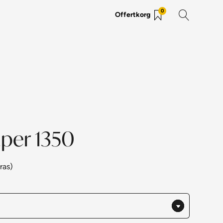
0
Offertkorg
uper 1350
ras)