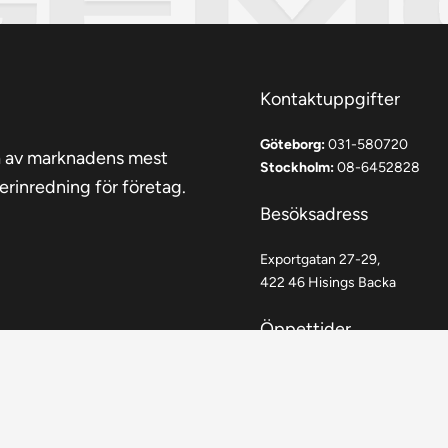
Kontaktuppgifter
Göteborg:
031-580720
a av marknadens mest
Stockholm:
08-6452828
erinredning för företag.
Besöksadress
Exportgatan 27-29,
422 46 Hisings Backa
Öppettider
Måndag-Fredag: 07:00-16:0
Lunchstängt: 12:00-12:30