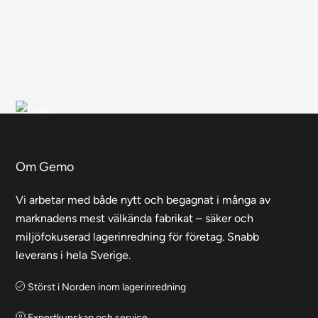
alternativen
kan
väljas
på
produktsidan
Om Gemo
Vi arbetar med både nytt och begagnat i många av
marknadens mest välkända fabrikat – säker och
miljöfokuserad lagerinredning för företag. Snabb
leverans i hela Sverige.
Störst i Norden inom lagerinredning
Expertkunskap och service