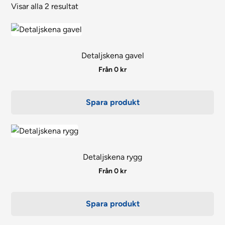
Visar alla 2 resultat
Den
här
produkten
Detaljskena gavel
har
Från
0
kr
flera
varianter.
Spara produkt
De
olika
Den
alternativen
här
kan
produkten
Detaljskena rygg
väljas
har
Från
0
kr
på
flera
produktsidan
varianter.
Spara produkt
De
olika