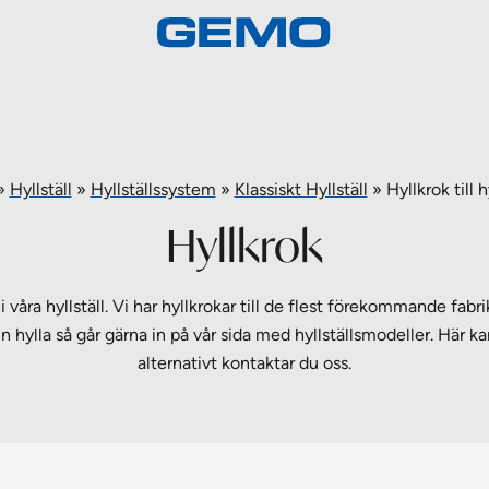
»
Hyllställ
»
Hyllställssystem
»
Klassiskt Hyllställ
»
Hyllkrok till h
Hyllkrok
 våra hyllställ. Vi har hyllkrokar till de flest förekommande fa
in hylla så går gärna in på vår sida med hyllställsmodeller. Här ka
alternativt kontaktar du oss.