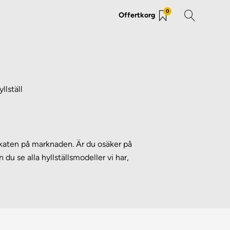
0
Offertkorg
yllställ
brikaten på marknaden. Är du osäker på
n du se alla hyllställsmodeller vi har,