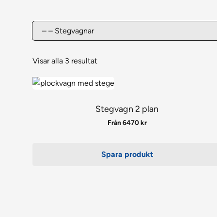
Visar alla 3 resultat
Den
här
produkten
Stegvagn 2 plan
har
Från
6470
kr
flera
varianter.
Spara produkt
De
olika
alternativen
kan
väljas