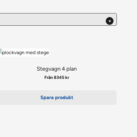
en
är
rodukten
Stegvagn 4 plan
ar
Från
8345
kr
lera
arianter.
Spara produkt
e
lika
lternativen
an
äljas