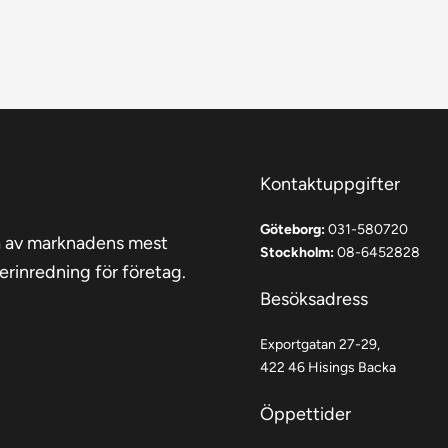
på
p
produktsidan
p
Kontaktuppgifter
Göteborg:
031-580720
a av marknadens mest
Stockholm:
08-6452828
erinredning för företag.
Besöksadress
Exportgatan 27-29,
422 46 Hisings Backa
Öppettider