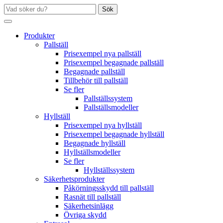
Sök
Produkter
Pallställ
Prisexempel nya pallställ
Prisexempel begagnade pallställ
Begagnade pallställ
Tillbehör till pallställ
Se fler
Pallställssystem
Pallställsmodeller
Hyllställ
Prisexempel nya hyllställ
Prisexempel begagnade hyllställ
Begagnade hyllställ
Hyllställsmodeller
Se fler
Hyllställssystem
Säkerhetsprodukter
Påkörningsskydd till pallställ
Rasnät till pallställ
Säkerhetsinlägg
Övriga skydd