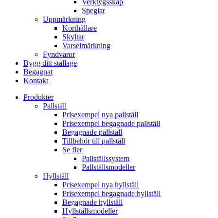
Verktygsskåp
Speglar
Uppmärkning
Korthållare
Skyltar
Varselmärkning
Fyndvaror
Bygg ditt ställage
Begagnat
Kontakt
Produkter
Pallställ
Prisexempel nya pallställ
Prisexempel begagnade pallställ
Begagnade pallställ
Tillbehör till pallställ
Se fler
Pallställssystem
Pallställsmodeller
Hyllställ
Prisexempel nya hyllställ
Prisexempel begagnade hyllställ
Begagnade hyllställ
Hyllställsmodeller