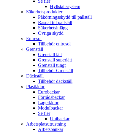
Se fler
Hyllställssystem
Säkerhetsprodukter
Påkörningsskydd till pallställ
Rasnät till pallställ
Säkerhetsinlägg
Övriga skydd
Entresol
Tillbehör entresol
Grenställ
Grenställ lätt
Grenställ superlätt
Grenställ tungt
Tillbehör Grenställ
Däckställ
Tillbehör däckställ
Plastlådor
Eurobackar
Förrådsbackar
Lagerlådor
Modulbackar
Se fler
Unibackar
Arbetsplatsutrustning
Arbetsbänkar