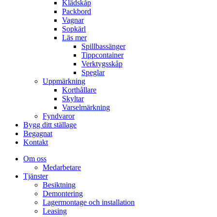
Klädskåp
Packbord
Vagnar
Sopkärl
Läs mer
Spillbassänger
Tippcontainer
Verktygsskåp
Speglar
Uppmärkning
Korthållare
Skyltar
Varselmärkning
Fyndvaror
Bygg ditt ställage
Begagnat
Kontakt
Om oss
Medarbetare
Tjänster
Besiktning
Demontering
Lagermontage och installation
Leasing