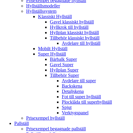
Prisexempel begagnade hyllställ
Hyllställsmodeller
Hyllställssystem
Klassiskt Hyllställ
Gavel klassiskt hyllställ
Hyllkrok till hyllställ
Hyllplan klassiskt hyllställ
Tillbehör klassiskt hyllställ
Avdelare till hyllställ
Mobilt Hyllställ
Super Hyllställ
Bärbalk Super
Gavel Super
Hyllplan Super
Tillbehör Super
Avdelare till super
Backskena
Detaljskena
Fot till super hyllställ
Plocklåda till superhyllställ
Spjut
Verktygspanel
Prisexempel hyllställ
Pallställ
Prisexempel begagnade pallställ