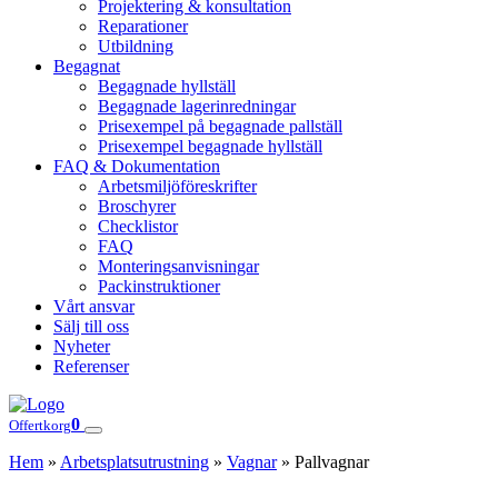
Projektering & konsultation
Reparationer
Utbildning
Begagnat
Begagnade hyllställ
Begagnade lagerinredningar
Prisexempel på begagnade pallställ
Prisexempel begagnade hyllställ
FAQ & Dokumentation
Arbetsmiljöföreskrifter
Broschyrer
Checklistor
FAQ
Monteringsanvisningar
Packinstruktioner
Vårt ansvar
Sälj till oss
Nyheter
Referenser
0
Offertkorg
Hem
»
Arbetsplatsutrustning
»
Vagnar
»
Pallvagnar