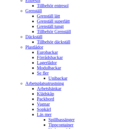
Entresol
Tillbehör entresol
Grenställ
Grenställ lätt
Grenställ superlätt
Grenställ tungt
Tillbehör Grenställ
Däckställ
Tillbehör däckställ
Plastlådor
Eurobackar
Förrådsbackar
Lagerlådor
Modulbackar
Se fler
Unibackar
Arbetsplatsutrustning
Arbetsbänkar
Klädskåp
Packbord
Vagnar
Sopkärl
Läs mer
Spillbassänger
Tippcontainer