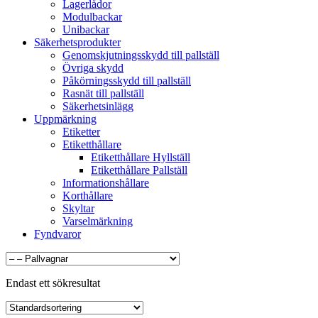
Lagerlådor
Modulbackar
Unibackar
Säkerhetsprodukter
Genomskjutningsskydd till pallställ
Övriga skydd
Påkörningsskydd till pallställ
Rasnät till pallställ
Säkerhetsinlägg
Uppmärkning
Etiketter
Etiketthållare
Etiketthållare Hyllställ
Etiketthållare Pallställ
Informationshållare
Korthållare
Skyltar
Varselmärkning
Fyndvaror
Endast ett sökresultat