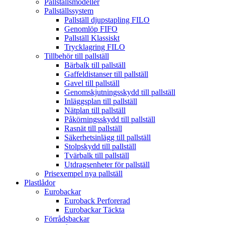
Pallställsmodeller
Pallställssystem
Pallställ djupstapling FILO
Genomlöp FIFO
Pallställ Klassiskt
Trycklagring FILO
Tillbehör till pallställ
Bärbalk till pallställ
Gaffeldistanser till pallställ
Gavel till pallställ
Genomskjutningsskydd till pallställ
Inläggsplan till pallställ
Nätplan till pallställ
Påkörningsskydd till pallställ
Rasnät till pallställ
Säkerhetsinlägg till pallställ
Stolpskydd till pallställ
Tvärbalk till pallställ
Utdragsenheter för pallställ
Prisexempel nya pallställ
Plastlådor
Eurobackar
Euroback Perforerad
Eurobackar Täckta
Förrådsbackar