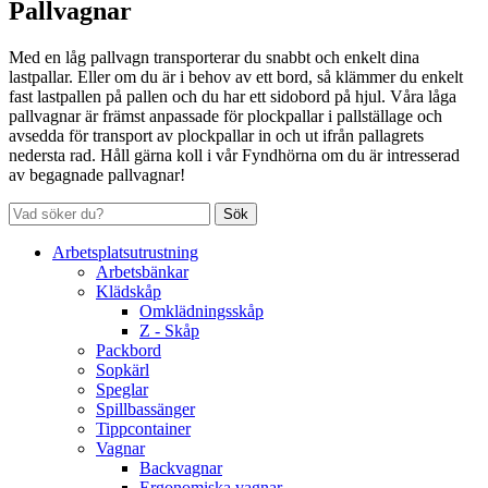
Pallvagnar
Med en låg pallvagn transporterar du snabbt och enkelt dina
lastpallar. Eller om du är i behov av ett bord, så klämmer du enkelt
fast lastpallen på pallen och du har ett sidobord på hjul. Våra låga
pallvagnar är främst anpassade för plockpallar i pallställage och
avsedda för transport av plockpallar in och ut ifrån pallagrets
nedersta rad. Håll gärna koll i vår Fyndhörna om du är intresserad
av begagnade pallvagnar!
Sök
Arbetsplatsutrustning
Arbetsbänkar
Klädskåp
Omklädningsskåp
Z - Skåp
Packbord
Sopkärl
Speglar
Spillbassänger
Tippcontainer
Vagnar
Backvagnar
Ergonomiska vagnar