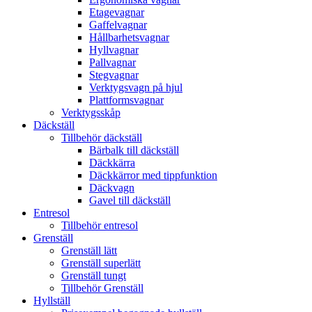
Etagevagnar
Gaffelvagnar
Hållbarhetsvagnar
Hyllvagnar
Pallvagnar
Stegvagnar
Verktygsvagn på hjul
Plattformsvagnar
Verktygsskåp
Däckställ
Tillbehör däckställ
Bärbalk till däckställ
Däckkärra
Däckkärror med tippfunktion
Däckvagn
Gavel till däckställ
Entresol
Tillbehör entresol
Grenställ
Grenställ lätt
Grenställ superlätt
Grenställ tungt
Tillbehör Grenställ
Hyllställ