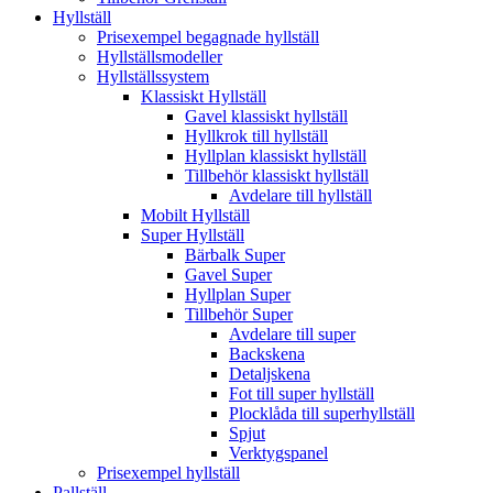
Hyllställ
Prisexempel begagnade hyllställ
Hyllställsmodeller
Hyllställssystem
Klassiskt Hyllställ
Gavel klassiskt hyllställ
Hyllkrok till hyllställ
Hyllplan klassiskt hyllställ
Tillbehör klassiskt hyllställ
Avdelare till hyllställ
Mobilt Hyllställ
Super Hyllställ
Bärbalk Super
Gavel Super
Hyllplan Super
Tillbehör Super
Avdelare till super
Backskena
Detaljskena
Fot till super hyllställ
Plocklåda till superhyllställ
Spjut
Verktygspanel
Prisexempel hyllställ
Pallställ