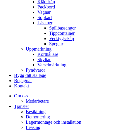
Klädskåp
Packbord
Vagnar
Sopkärl
Läs mer
Spillbassänger
Tippcontainer
Verktygsskåp
Speglar
Uppmärkning
Korthållare
Skyltar
Varselmärkning
Fyndvaror
Bygg ditt ställage
Begagnat
Kontakt
Om oss
Medarbetare
Tjänster
Besiktning
Demontering
Lagermontage och installation
Leasing