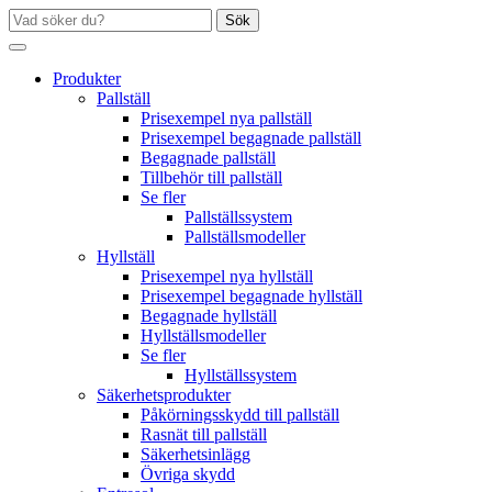
Sök
Produkter
Pallställ
Prisexempel nya pallställ
Prisexempel begagnade pallställ
Begagnade pallställ
Tillbehör till pallställ
Se fler
Pallställssystem
Pallställsmodeller
Hyllställ
Prisexempel nya hyllställ
Prisexempel begagnade hyllställ
Begagnade hyllställ
Hyllställsmodeller
Se fler
Hyllställssystem
Säkerhetsprodukter
Påkörningsskydd till pallställ
Rasnät till pallställ
Säkerhetsinlägg
Övriga skydd