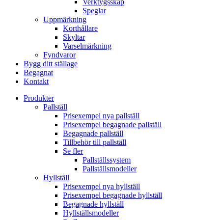
Verktygsskåp
Speglar
Uppmärkning
Korthållare
Skyltar
Varselmärkning
Fyndvaror
Bygg ditt ställage
Begagnat
Kontakt
Produkter
Pallställ
Prisexempel nya pallställ
Prisexempel begagnade pallställ
Begagnade pallställ
Tillbehör till pallställ
Se fler
Pallställssystem
Pallställsmodeller
Hyllställ
Prisexempel nya hyllställ
Prisexempel begagnade hyllställ
Begagnade hyllställ
Hyllställsmodeller