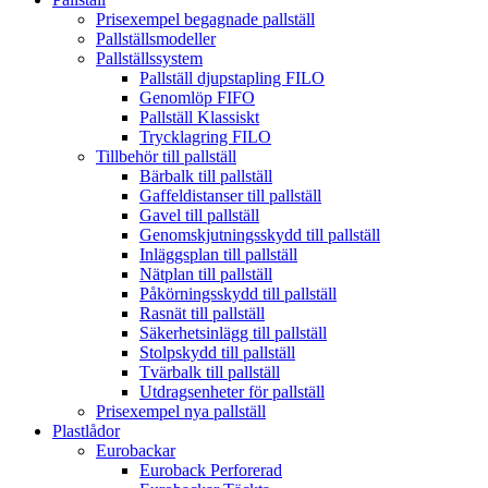
Prisexempel begagnade pallställ
Pallställsmodeller
Pallställssystem
Pallställ djupstapling FILO
Genomlöp FIFO
Pallställ Klassiskt
Trycklagring FILO
Tillbehör till pallställ
Bärbalk till pallställ
Gaffeldistanser till pallställ
Gavel till pallställ
Genomskjutningsskydd till pallställ
Inläggsplan till pallställ
Nätplan till pallställ
Påkörningsskydd till pallställ
Rasnät till pallställ
Säkerhetsinlägg till pallställ
Stolpskydd till pallställ
Tvärbalk till pallställ
Utdragsenheter för pallställ
Prisexempel nya pallställ
Plastlådor
Eurobackar
Euroback Perforerad