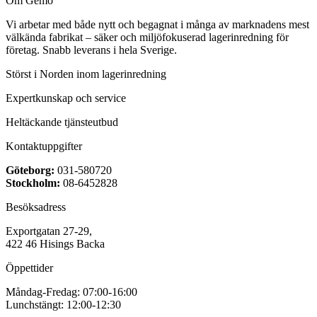
Om Gemo
Vi arbetar med både nytt och begagnat i många av marknadens mest
välkända fabrikat – säker och miljöfokuserad lagerinredning för
företag. Snabb leverans i hela Sverige.
Störst i Norden inom lagerinredning
Expertkunskap och service
Heltäckande tjänsteutbud
Kontaktuppgifter
Göteborg:
031-580720
Stockholm:
08-6452828
Besöksadress
Exportgatan 27-29,
422 46 Hisings Backa
Öppettider
Måndag-Fredag: 07:00-16:00
Lunchstängt: 12:00-12:30