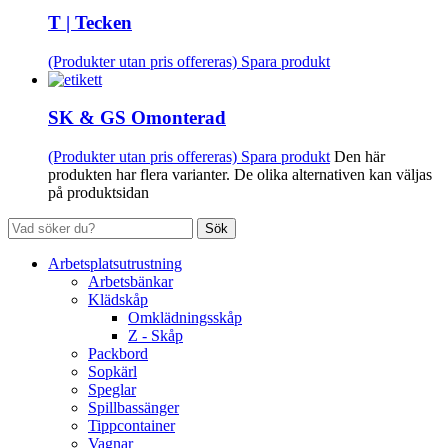
T | Tecken
(Produkter utan pris offereras)
Spara produkt
SK & GS Omonterad
(Produkter utan pris offereras)
Spara produkt
Den här
produkten har flera varianter. De olika alternativen kan väljas
på produktsidan
Sök
Arbetsplatsutrustning
Arbetsbänkar
Klädskåp
Omklädningsskåp
Z - Skåp
Packbord
Sopkärl
Speglar
Spillbassänger
Tippcontainer
Vagnar