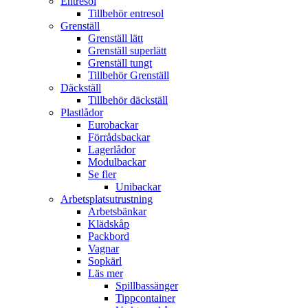
Entresol
Tillbehör entresol
Grenställ
Grenställ lätt
Grenställ superlätt
Grenställ tungt
Tillbehör Grenställ
Däckställ
Tillbehör däckställ
Plastlådor
Eurobackar
Förrådsbackar
Lagerlådor
Modulbackar
Se fler
Unibackar
Arbetsplatsutrustning
Arbetsbänkar
Klädskåp
Packbord
Vagnar
Sopkärl
Läs mer
Spillbassänger
Tippcontainer