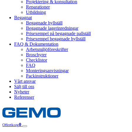
Projektering & konsultation
Reparationer
Utbildning
Begagnat
Begagnade hyllställ
Begagnade lagerinredningar
Prisexempel på begagnade pallställ
Prisexempel begagnade hyllställ
FAQ & Dokumentation
Arbetsmiljöföreskrifter
Broschyrer
Checklistor
FAQ
Monteringsanvisningar
Packinstruktioner
Vårt ansvar
Sälj till oss
Nyheter
Referenser
0
Offertkorg