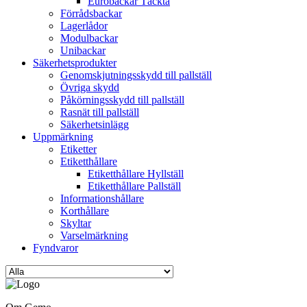
Eurobackar Täckta
Förrådsbackar
Lagerlådor
Modulbackar
Unibackar
Säkerhetsprodukter
Genomskjutningsskydd till pallställ
Övriga skydd
Påkörningsskydd till pallställ
Rasnät till pallställ
Säkerhetsinlägg
Uppmärkning
Etiketter
Etiketthållare
Etiketthållare Hyllställ
Etiketthållare Pallställ
Informationshållare
Korthållare
Skyltar
Varselmärkning
Fyndvaror