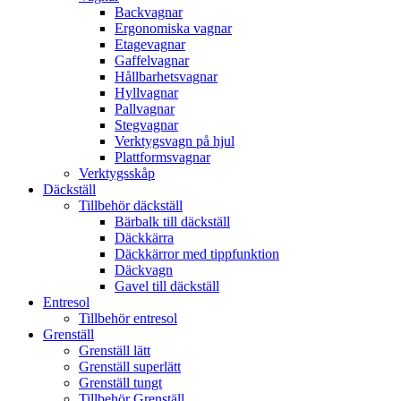
Backvagnar
Ergonomiska vagnar
Etagevagnar
Gaffelvagnar
Hållbarhetsvagnar
Hyllvagnar
Pallvagnar
Stegvagnar
Verktygsvagn på hjul
Plattformsvagnar
Verktygsskåp
Däckställ
Tillbehör däckställ
Bärbalk till däckställ
Däckkärra
Däckkärror med tippfunktion
Däckvagn
Gavel till däckställ
Entresol
Tillbehör entresol
Grenställ
Grenställ lätt
Grenställ superlätt
Grenställ tungt
Tillbehör Grenställ