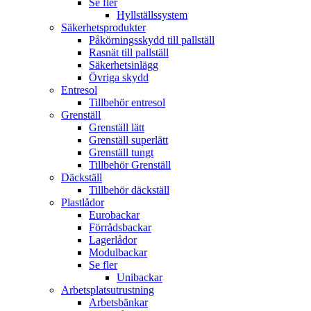
Se fler
Hyllställssystem
Säkerhetsprodukter
Påkörningsskydd till pallställ
Rasnät till pallställ
Säkerhetsinlägg
Övriga skydd
Entresol
Tillbehör entresol
Grenställ
Grenställ lätt
Grenställ superlätt
Grenställ tungt
Tillbehör Grenställ
Däckställ
Tillbehör däckställ
Plastlådor
Eurobackar
Förrådsbackar
Lagerlådor
Modulbackar
Se fler
Unibackar
Arbetsplatsutrustning
Arbetsbänkar