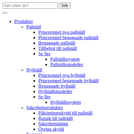
Sök
Produkter
Pallställ
Prisexempel nya pallställ
Prisexempel begagnade pallställ
Begagnade pallställ
Tillbehör till pallställ
Se fler
Pallställssystem
Pallställsmodeller
Hyllställ
Prisexempel nya hyllställ
Prisexempel begagnade hyllställ
Begagnade hyllställ
Hyllställsmodeller
Se fler
Hyllställssystem
Säkerhetsprodukter
Påkörningsskydd till pallställ
Rasnät till pallställ
Säkerhetsinlägg
Övriga skydd