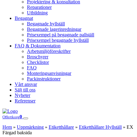
Projektering & konsultation
Reparationer
Utbildning
Begagnat
Begagnade hyllställ
Begagnade lagerinredningar
Prisexempel på begagnade pallställ
Prisexempel begagnade hyllställ
FAQ & Dokumentation
Arbetsmiljöföreskrifter
Broschyrer
Checklistor
FAQ
Monteringsanvisningar
Packinstruktioner
Vårt ansvar
Sälj till oss
Nyheter
Referenser
0
Offertkorg
Hem
»
Uppmärkning
»
Etiketthållare
»
Etiketthållare Hyllställ
»
EX
Färgad baksida