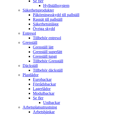
Se fler
Hyllställssystem
Säkerhetsprodukter
Påkörningsskydd till pallställ
Rasnät till pallställ
Säkerhetsinlägg
Övriga skydd
Entresol
Tillbehör entresol
Grenställ
Grenställ lätt
Grenställ superlätt
Grenställ tungt
Tillbehör Grenställ
Däckställ
Tillbehör däckställ
Plastlådor
Eurobackar
Förrådsbackar
Lagerlådor
Modulbackar
Se fler
Unibackar
Arbetsplatsutrustning
Arbetsbänkar