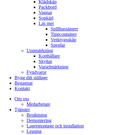
Klädskåp
Packbord
Vagnar
Sopkärl
Läs mer
Spillbassänger
Tippcontainer
Verktygsskåp
Speglar
Uppmärkning
Korthållare
Skyltar
Varselmärkning
Fyndvaror
Bygg ditt ställage
Begagnat
Kontakt
Om oss
Medarbetare
Tjänster
Besiktning
Demontering
Lagermontage och installation
Leasing