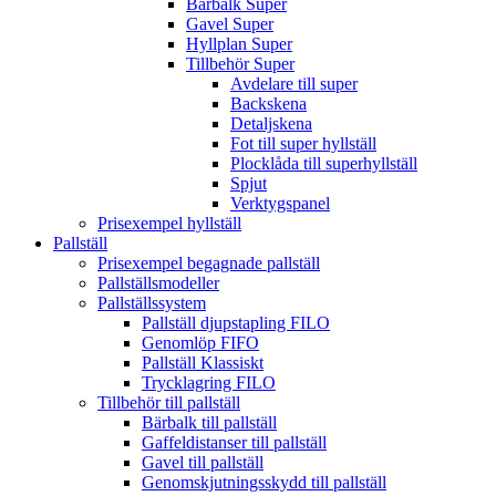
Bärbalk Super
Gavel Super
Hyllplan Super
Tillbehör Super
Avdelare till super
Backskena
Detaljskena
Fot till super hyllställ
Plocklåda till superhyllställ
Spjut
Verktygspanel
Prisexempel hyllställ
Pallställ
Prisexempel begagnade pallställ
Pallställsmodeller
Pallställssystem
Pallställ djupstapling FILO
Genomlöp FIFO
Pallställ Klassiskt
Trycklagring FILO
Tillbehör till pallställ
Bärbalk till pallställ
Gaffeldistanser till pallställ
Gavel till pallställ
Genomskjutningsskydd till pallställ