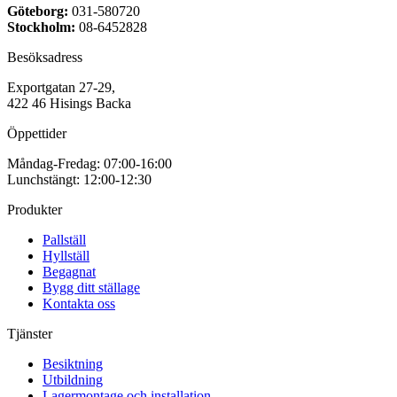
Göteborg:
031-580720
Stockholm:
08-6452828
Besöksadress
Exportgatan 27-29,
422 46 Hisings Backa
Öppettider
Måndag-Fredag: 07:00-16:00
Lunchstängt: 12:00-12:30
Produkter
Pallställ
Hyllställ
Begagnat
Bygg ditt ställage
Kontakta oss
Tjänster
Besiktning
Utbildning
Lagermontage och installation