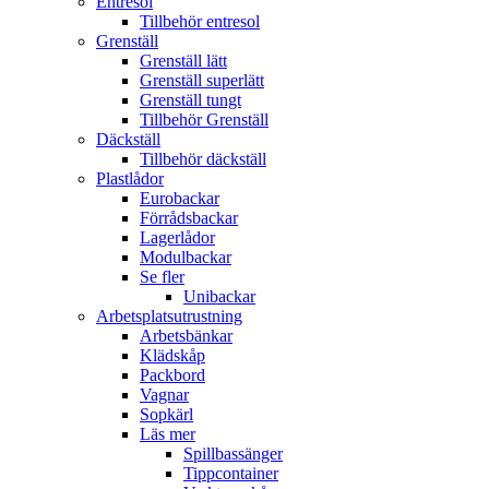
Entresol
Tillbehör entresol
Grenställ
Grenställ lätt
Grenställ superlätt
Grenställ tungt
Tillbehör Grenställ
Däckställ
Tillbehör däckställ
Plastlådor
Eurobackar
Förrådsbackar
Lagerlådor
Modulbackar
Se fler
Unibackar
Arbetsplatsutrustning
Arbetsbänkar
Klädskåp
Packbord
Vagnar
Sopkärl
Läs mer
Spillbassänger
Tippcontainer