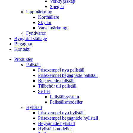
Verktygsskåp
Speglar
Uppmärkning
Korthållare
Skyltar
Varselmärkning
Fyndvaror
Bygg ditt ställage
Begagnat
Kontakt
Produkter
Pallställ
Prisexempel nya pallställ
Prisexempel begagnade pallställ
Begagnade pallställ
Tillbehör till pallställ
Se fler
Pallställssystem
Pallställsmodeller
Hyllställ
Prisexempel nya hyllställ
Prisexempel begagnade hyllställ
Begagnade hyllställ
Hyllställsmodeller