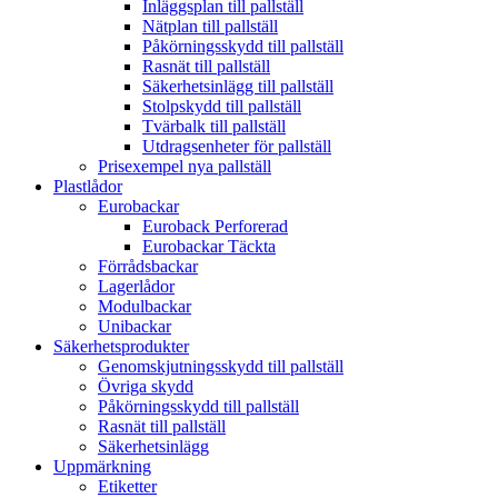
Inläggsplan till pallställ
Nätplan till pallställ
Påkörningsskydd till pallställ
Rasnät till pallställ
Säkerhetsinlägg till pallställ
Stolpskydd till pallställ
Tvärbalk till pallställ
Utdragsenheter för pallställ
Prisexempel nya pallställ
Plastlådor
Eurobackar
Euroback Perforerad
Eurobackar Täckta
Förrådsbackar
Lagerlådor
Modulbackar
Unibackar
Säkerhetsprodukter
Genomskjutningsskydd till pallställ
Övriga skydd
Påkörningsskydd till pallställ
Rasnät till pallställ
Säkerhetsinlägg
Uppmärkning
Etiketter