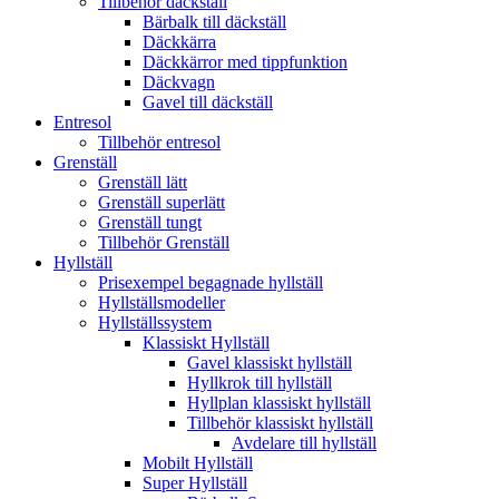
Tillbehör däckställ
Bärbalk till däckställ
Däckkärra
Däckkärror med tippfunktion
Däckvagn
Gavel till däckställ
Entresol
Tillbehör entresol
Grenställ
Grenställ lätt
Grenställ superlätt
Grenställ tungt
Tillbehör Grenställ
Hyllställ
Prisexempel begagnade hyllställ
Hyllställsmodeller
Hyllställssystem
Klassiskt Hyllställ
Gavel klassiskt hyllställ
Hyllkrok till hyllställ
Hyllplan klassiskt hyllställ
Tillbehör klassiskt hyllställ
Avdelare till hyllställ
Mobilt Hyllställ
Super Hyllställ