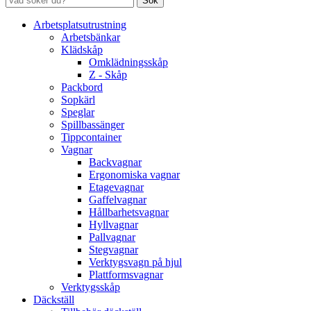
Sök
Arbetsplatsutrustning
Arbetsbänkar
Klädskåp
Omklädningsskåp
Z - Skåp
Packbord
Sopkärl
Speglar
Spillbassänger
Tippcontainer
Vagnar
Backvagnar
Ergonomiska vagnar
Etagevagnar
Gaffelvagnar
Hållbarhetsvagnar
Hyllvagnar
Pallvagnar
Stegvagnar
Verktygsvagn på hjul
Plattformsvagnar
Verktygsskåp
Däckställ