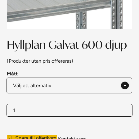
Hyllplan Galvat 600 djup
(Produkter utan pris offereras)
Mått
Hyllplan
Galvat
600
djup
Spara till offertkorg
Kontakta oss