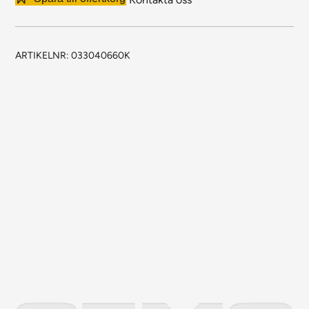
mängd
ARTIKELNR:
033040660K