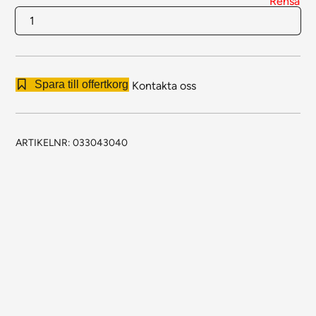
Rensa
Hyllplan
Super
mängd
Spara till offertkorg
Kontakta oss
ARTIKELNR:
033043040