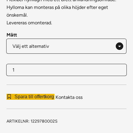
Hyllorna kan monteras på olika höjder efter eget
önskemål.
Levereras omonterad.
Mått
Hyllvagn
2
plan
mängd
Spara till offertkorg
Kontakta oss
ARTIKELNR:
1229780002S