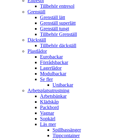
Entresol
Tillbehör entresol
Grenställ
Grenställ lätt
Grenställ superlätt
Grenställ tungt
Tillbehör Grenställ
Däckställ
Tillbehör däckställ
Plastlådor
Eurobackar
Förrådsbackar
Lagerlådor
Modulbackar
Se fler
Unibackar
Arbetsplatsutrustning
Arbetsbänkar
Klädskåp
Packbord
Vagnar
Sopkärl
Läs mer
Spillbassänger
Tippcontainer