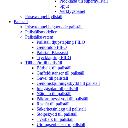
Plocklåda till superhyllställ
Spjut
Verktygspanel
Prisexempel hyllställ
Pallställ
Prisexempel begagnade pallställ
Pallställsmodeller
Pallställssystem
Pallställ djupstapling FILO
Genomlöp FIFO
Pallställ Klassiskt
Trycklagring FILO
Tillbehör till pallställ
Bärbalk till pallställ
Gaffeldistanser till pallställ
Gavel till pallställ
Genomskjutningsskydd till pallställ
Inläggsplan till pallställ
Nätplan till pallställ
Påkörningsskydd till pallställ
Rasnät till pallställ
Säkerhetsinlägg till pallställ
Stolpskydd till pallställ
Tvärbalk till pallställ
Utdragsenheter för pallställ