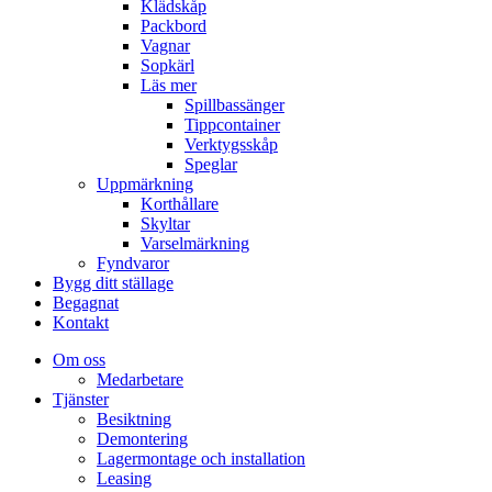
Klädskåp
Packbord
Vagnar
Sopkärl
Läs mer
Spillbassänger
Tippcontainer
Verktygsskåp
Speglar
Uppmärkning
Korthållare
Skyltar
Varselmärkning
Fyndvaror
Bygg ditt ställage
Begagnat
Kontakt
Om oss
Medarbetare
Tjänster
Besiktning
Demontering
Lagermontage och installation
Leasing