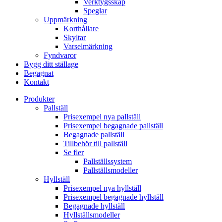
Verktygsskåp
Speglar
Uppmärkning
Korthållare
Skyltar
Varselmärkning
Fyndvaror
Bygg ditt ställage
Begagnat
Kontakt
Produkter
Pallställ
Prisexempel nya pallställ
Prisexempel begagnade pallställ
Begagnade pallställ
Tillbehör till pallställ
Se fler
Pallställssystem
Pallställsmodeller
Hyllställ
Prisexempel nya hyllställ
Prisexempel begagnade hyllställ
Begagnade hyllställ
Hyllställsmodeller