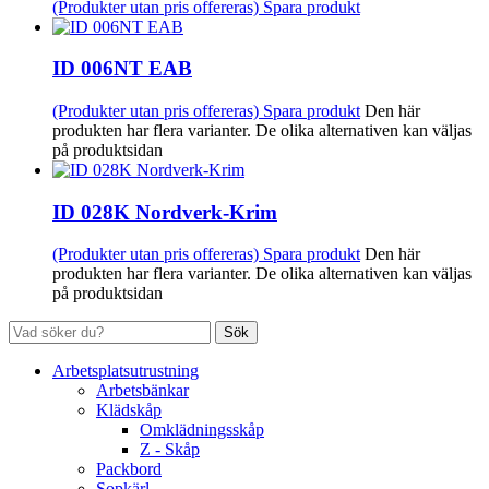
(Produkter utan pris offereras)
Spara produkt
ID 006NT EAB
(Produkter utan pris offereras)
Spara produkt
Den här
produkten har flera varianter. De olika alternativen kan väljas
på produktsidan
ID 028K Nordverk-Krim
(Produkter utan pris offereras)
Spara produkt
Den här
produkten har flera varianter. De olika alternativen kan väljas
på produktsidan
Sök
Arbetsplatsutrustning
Arbetsbänkar
Klädskåp
Omklädningsskåp
Z - Skåp
Packbord
Sopkärl