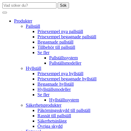
Sök
Produkter
Pallställ
Prisexempel nya pallställ
Prisexempel begagnade pallställ
Begagnade pallställ
Tillbehör till pallställ
Se fler
Pallställssystem
Pallställsmodeller
Hyllställ
Prisexempel nya hyllställ
Prisexempel begagnade hyllställ
Begagnade hyllställ
Hyllställsmodeller
Se fler
Hyllställssystem
Säkerhetsprodukter
Påkörningsskydd till pallställ
Rasnät till pallställ
Säkerhetsinlägg
Övriga skydd