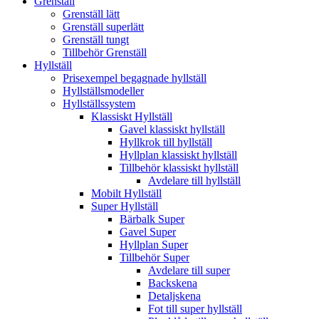
Grenställ
Grenställ lätt
Grenställ superlätt
Grenställ tungt
Tillbehör Grenställ
Hyllställ
Prisexempel begagnade hyllställ
Hyllställsmodeller
Hyllställssystem
Klassiskt Hyllställ
Gavel klassiskt hyllställ
Hyllkrok till hyllställ
Hyllplan klassiskt hyllställ
Tillbehör klassiskt hyllställ
Avdelare till hyllställ
Mobilt Hyllställ
Super Hyllställ
Bärbalk Super
Gavel Super
Hyllplan Super
Tillbehör Super
Avdelare till super
Backskena
Detaljskena
Fot till super hyllställ