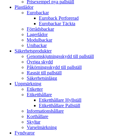
Prisexempel nya pallställ
Plastlådor
Eurobackar
Euroback Perforerad
Eurobackar Täckta
Förrådsbackar
Lagerlådor
Modulbackar
Unibackar
Säkerhetsprodukter
Genomskjutningsskydd till pallställ
Övriga skydd
Påkörningsskydd till pallställ
Rasnät till pallställ
Säkerhetsinlägg
Uppmärkning
Etiketter
Etiketthållare
Etiketthållare Hyllställ
Etiketthållare Pallställ
Informationshållare
Korthållare
Skyltar
Varselmärkning
Fyndvaror