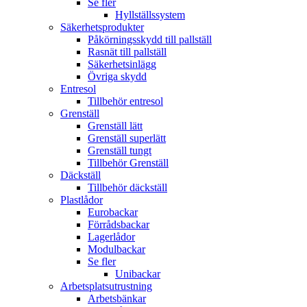
Se fler
Hyllställssystem
Säkerhetsprodukter
Påkörningsskydd till pallställ
Rasnät till pallställ
Säkerhetsinlägg
Övriga skydd
Entresol
Tillbehör entresol
Grenställ
Grenställ lätt
Grenställ superlätt
Grenställ tungt
Tillbehör Grenställ
Däckställ
Tillbehör däckställ
Plastlådor
Eurobackar
Förrådsbackar
Lagerlådor
Modulbackar
Se fler
Unibackar
Arbetsplatsutrustning
Arbetsbänkar