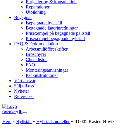
Projektering & konsultation
Reparationer
Utbildning
Begagnat
Begagnade hyllställ
Begagnade lagerinredningar
Prisexempel på begagnade pallställ
Prisexempel begagnade hyllställ
FAQ & Dokumentation
Arbetsmiljöföreskrifter
Broschyrer
Checklistor
FAQ
Monteringsanvisningar
Packinstruktioner
Vårt ansvar
Sälj till oss
Nyheter
Referenser
0
Offertkorg
Hem
»
Hyllställ
»
Hyllställsmodeller
»
ID 005 Kasten-Hövik