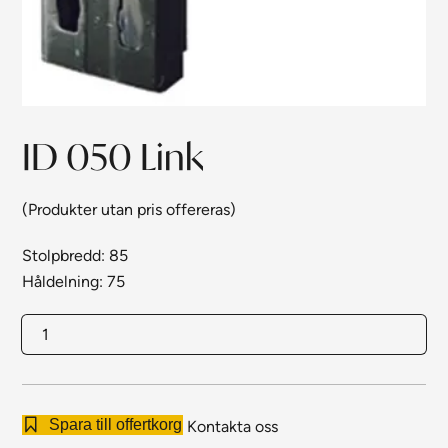
ID 050 Link
(Produkter utan pris offereras)
Stolpbredd: 85
Håldelning: 75
ID
050
Link
mängd
Spara till offertkorg
Kontakta oss