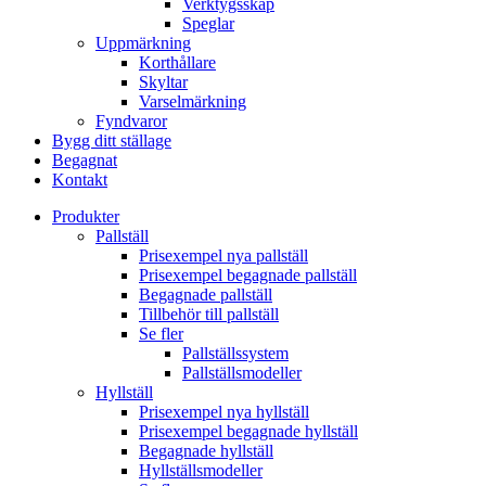
Verktygsskåp
Speglar
Uppmärkning
Korthållare
Skyltar
Varselmärkning
Fyndvaror
Bygg ditt ställage
Begagnat
Kontakt
Produkter
Pallställ
Prisexempel nya pallställ
Prisexempel begagnade pallställ
Begagnade pallställ
Tillbehör till pallställ
Se fler
Pallställssystem
Pallställsmodeller
Hyllställ
Prisexempel nya hyllställ
Prisexempel begagnade hyllställ
Begagnade hyllställ
Hyllställsmodeller