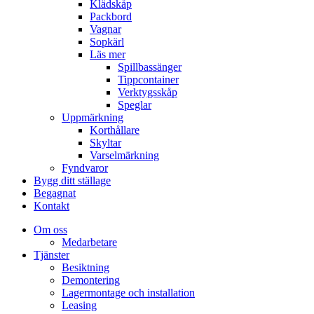
Klädskåp
Packbord
Vagnar
Sopkärl
Läs mer
Spillbassänger
Tippcontainer
Verktygsskåp
Speglar
Uppmärkning
Korthållare
Skyltar
Varselmärkning
Fyndvaror
Bygg ditt ställage
Begagnat
Kontakt
Om oss
Medarbetare
Tjänster
Besiktning
Demontering
Lagermontage och installation
Leasing