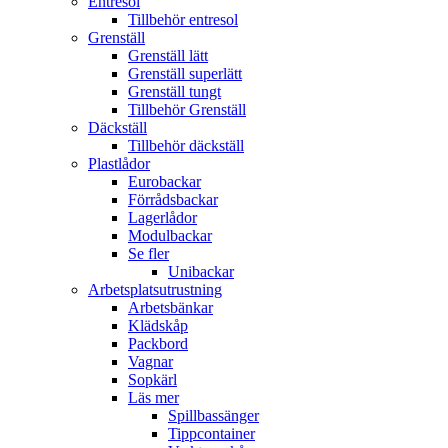
Entresol
Tillbehör entresol
Grenställ
Grenställ lätt
Grenställ superlätt
Grenställ tungt
Tillbehör Grenställ
Däckställ
Tillbehör däckställ
Plastlådor
Eurobackar
Förrådsbackar
Lagerlådor
Modulbackar
Se fler
Unibackar
Arbetsplatsutrustning
Arbetsbänkar
Klädskåp
Packbord
Vagnar
Sopkärl
Läs mer
Spillbassänger
Tippcontainer