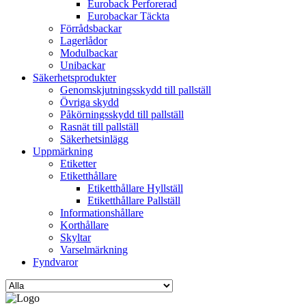
Euroback Perforerad
Eurobackar Täckta
Förrådsbackar
Lagerlådor
Modulbackar
Unibackar
Säkerhetsprodukter
Genomskjutningsskydd till pallställ
Övriga skydd
Påkörningsskydd till pallställ
Rasnät till pallställ
Säkerhetsinlägg
Uppmärkning
Etiketter
Etiketthållare
Etiketthållare Hyllställ
Etiketthållare Pallställ
Informationshållare
Korthållare
Skyltar
Varselmärkning
Fyndvaror