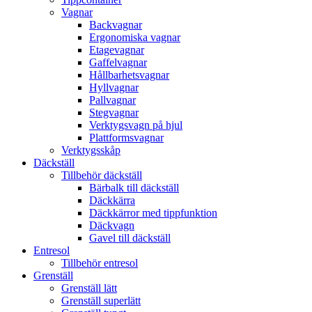
Vagnar
Backvagnar
Ergonomiska vagnar
Etagevagnar
Gaffelvagnar
Hållbarhetsvagnar
Hyllvagnar
Pallvagnar
Stegvagnar
Verktygsvagn på hjul
Plattformsvagnar
Verktygsskåp
Däckställ
Tillbehör däckställ
Bärbalk till däckställ
Däckkärra
Däckkärror med tippfunktion
Däckvagn
Gavel till däckställ
Entresol
Tillbehör entresol
Grenställ
Grenställ lätt
Grenställ superlätt