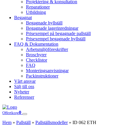
Projektering & konsultation
Reparationer
Utbildning
Begagnat
Begagnade hyllställ
Begagnade lagerinredningar
Prisexempel på begagnade pallställ
Prisexempel begagnade hyllställ
FAQ & Dokumentation
Arbetsmiljöföreskrifter
Broschyrer
Checklistor
FAQ
Monteringsanvisningar
Packinstruktioner
Vårt ansvar
Sälj till oss
Nyheter
Referenser
0
Offertkorg
Hem
»
Pallställ
»
Pallställsmodeller
»
ID 062 ETH