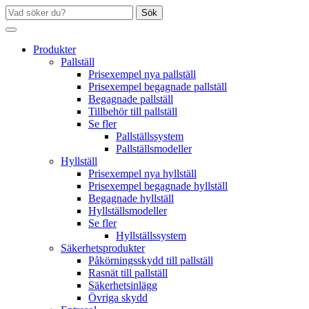
Sök
Produkter
Pallställ
Prisexempel nya pallställ
Prisexempel begagnade pallställ
Begagnade pallställ
Tillbehör till pallställ
Se fler
Pallställssystem
Pallställsmodeller
Hyllställ
Prisexempel nya hyllställ
Prisexempel begagnade hyllställ
Begagnade hyllställ
Hyllställsmodeller
Se fler
Hyllställssystem
Säkerhetsprodukter
Påkörningsskydd till pallställ
Rasnät till pallställ
Säkerhetsinlägg
Övriga skydd