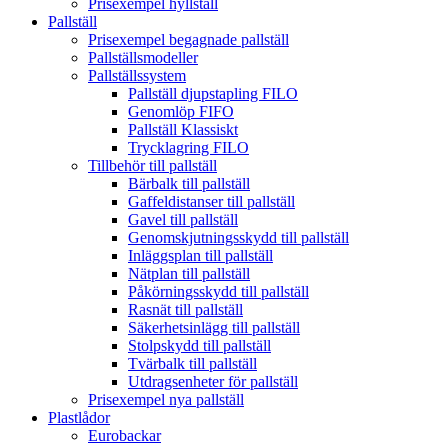
Prisexempel hyllställ
Pallställ
Prisexempel begagnade pallställ
Pallställsmodeller
Pallställssystem
Pallställ djupstapling FILO
Genomlöp FIFO
Pallställ Klassiskt
Trycklagring FILO
Tillbehör till pallställ
Bärbalk till pallställ
Gaffeldistanser till pallställ
Gavel till pallställ
Genomskjutningsskydd till pallställ
Inläggsplan till pallställ
Nätplan till pallställ
Påkörningsskydd till pallställ
Rasnät till pallställ
Säkerhetsinlägg till pallställ
Stolpskydd till pallställ
Tvärbalk till pallställ
Utdragsenheter för pallställ
Prisexempel nya pallställ
Plastlådor
Eurobackar