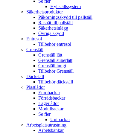
Se fler
Hyllställssystem
Säkerhetsprodukter
Påkörningsskydd till pallställ
Rasnät till pallställ
Säkerhetsinlägg
Övriga skydd
Entresol
Tillbehör entresol
Grenställ
Grenställ lätt
Grenställ superlätt
Grenställ tungt
Tillbehör Grenställ
Däckställ
Tillbehör däckställ
Plastlådor
Eurobackar
Förrådsbackar
Lagerlådor
Modulbackar
Se fler
Unibackar
Arbetsplatsutrustning
Arbetsbänkar