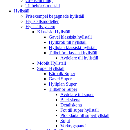
Grenställ tungt
Tillbehör Grenställ
Hyllställ
Prisexempel begagnade hyllställ
Hyllställsmodeller
Hyllställssystem
Klassiskt Hyllställ
Gavel klassiskt hyllställ
Hyllkrok till hyllställ
Hyllplan klassiskt hyllställ
Tillbehör klassiskt hyllställ
Avdelare till hyllställ
Mobilt Hyllställ
Super Hyllställ
Bärbalk Super
Gavel Super
Hyllplan Super
Tillbehör Super
Avdelare till super
Backskena
Detaljskena
Fot till super hyllställ
Plocklåda till superhyllställ
Spjut
Verktygspanel