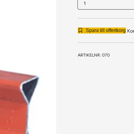
ID
070
Kasten
GT
Spara till offertkorg
Ko
mängd
ARTIKELNR:
070