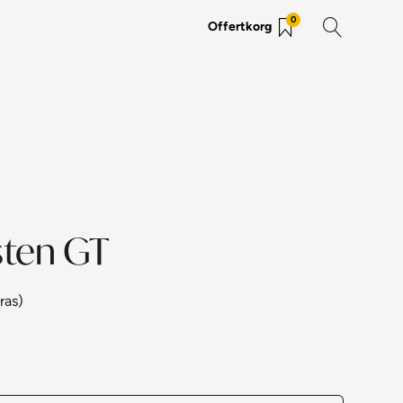
0
Offertkorg
sten GT
ras)