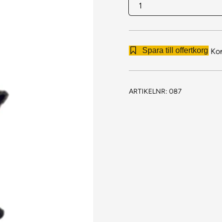
ID
087
Nordplan
NT
Spara till offertkorg
Ko
mängd
ARTIKELNR:
087