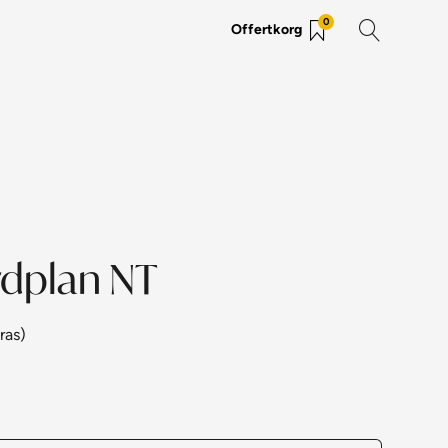
0
Offertkorg
rdplan NT
ras)