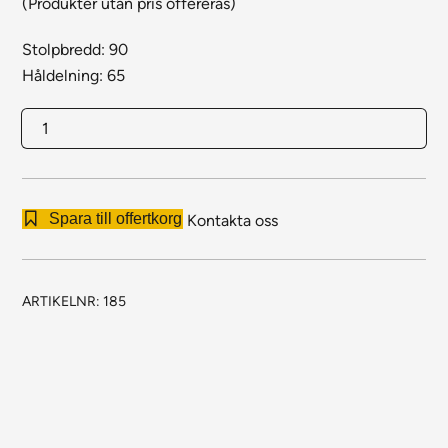
(Produkter utan pris offereras)
Stolpbredd: 90
Håldelning: 65
ID
185
Weland
mängd
Spara till offertkorg
Kontakta oss
ARTIKELNR:
185