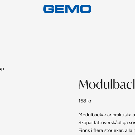
up
Modulback
168
kr
Modulbackar är praktiska at
Skapar lättöverskådliga so
Finns i flera storlekar, 