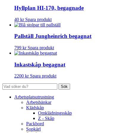
Hyllplan HI-170, begagnade
40
kr
Spara produkt
Pallställ Jungheinrich begagnat
799
kr
Spara produkt
Inkastskåp begagnat
2200
kr
Spara produkt
Sök
Arbetsplatsutrustning
Arbetsbänkar
Klädskåp
Omklädningsskåp
Z - Skåp
Packbord
Sopkärl