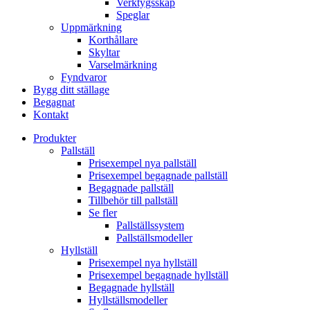
Verktygsskåp
Speglar
Uppmärkning
Korthållare
Skyltar
Varselmärkning
Fyndvaror
Bygg ditt ställage
Begagnat
Kontakt
Produkter
Pallställ
Prisexempel nya pallställ
Prisexempel begagnade pallställ
Begagnade pallställ
Tillbehör till pallställ
Se fler
Pallställssystem
Pallställsmodeller
Hyllställ
Prisexempel nya hyllställ
Prisexempel begagnade hyllställ
Begagnade hyllställ
Hyllställsmodeller