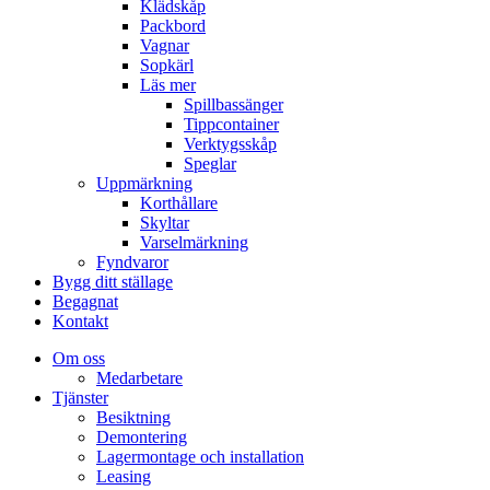
Klädskåp
Packbord
Vagnar
Sopkärl
Läs mer
Spillbassänger
Tippcontainer
Verktygsskåp
Speglar
Uppmärkning
Korthållare
Skyltar
Varselmärkning
Fyndvaror
Bygg ditt ställage
Begagnat
Kontakt
Om oss
Medarbetare
Tjänster
Besiktning
Demontering
Lagermontage och installation
Leasing