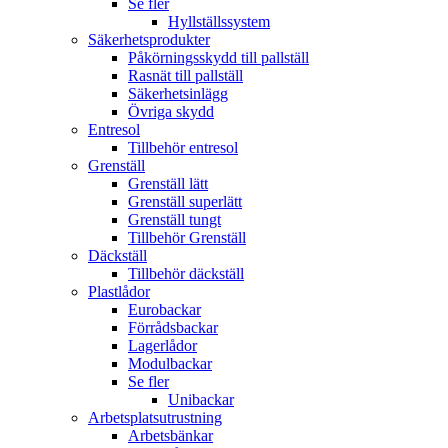
Se fler
Hyllställssystem
Säkerhetsprodukter
Påkörningsskydd till pallställ
Rasnät till pallställ
Säkerhetsinlägg
Övriga skydd
Entresol
Tillbehör entresol
Grenställ
Grenställ lätt
Grenställ superlätt
Grenställ tungt
Tillbehör Grenställ
Däckställ
Tillbehör däckställ
Plastlådor
Eurobackar
Förrådsbackar
Lagerlådor
Modulbackar
Se fler
Unibackar
Arbetsplatsutrustning
Arbetsbänkar