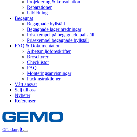
Projektering & konsultation
Reparationer
Utbildning
Begagnat
Begagnade hyllställ
Begagnade lagerinredningar
Prisexempel på begagnade pallställ
Prisexempel begagnade hyllställ
FAQ & Dokumentation
Arbetsmiljöföreskrifter
Broschyrer
Checklistor
FAQ
Monteringsanvisningar
Packinstruktioner
Vårt ansvar
Sälj till oss
Nyheter
Referenser
0
Offertkorg