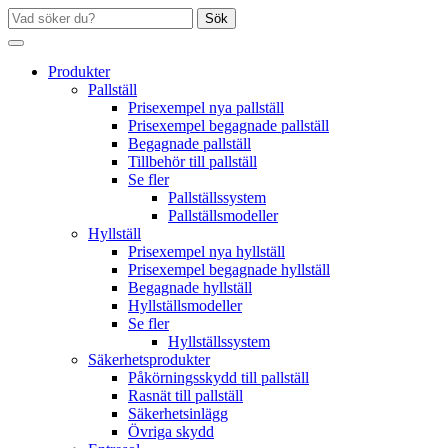
Sök
Produkter
Pallställ
Prisexempel nya pallställ
Prisexempel begagnade pallställ
Begagnade pallställ
Tillbehör till pallställ
Se fler
Pallställssystem
Pallställsmodeller
Hyllställ
Prisexempel nya hyllställ
Prisexempel begagnade hyllställ
Begagnade hyllställ
Hyllställsmodeller
Se fler
Hyllställssystem
Säkerhetsprodukter
Påkörningsskydd till pallställ
Rasnät till pallställ
Säkerhetsinlägg
Övriga skydd