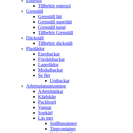
Entresol
Tillbehör entresol
Grenställ
Grenställ lätt
Grenställ superlätt
Grenställ tungt
Tillbehör Grenställ
Däckställ
Tillbehör däckställ
Plastlådor
Eurobackar
Förrådsbackar
Lagerlådor
Modulbackar
Se fler
Unibackar
Arbetsplatsutrustning
Arbetsbänkar
Klädskåp
Packbord
Vagnar
Sopkärl
Läs mer
Spillbassänger
Tippcontainer