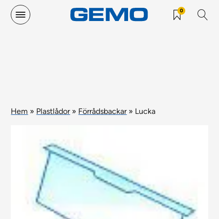
0
Hem
»
Plastlådor
»
Förrådsbackar
»
Lucka