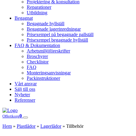
Projektering & konsultation
Reparationer
Utbildning
Begagnat
Begagnade hyllställ
Begagnade lagerinredningar
Prisexempel på begagnade pallställ
Prisexempel begagnade hyllställ
FAQ & Dokumentation
Arbetsmiljöföreskrifter
Broschyrer
Checklistor
FAQ
Monteringsanvisningar
Packinstruktioner
Vårt ansvar
Sälj till oss
Nyheter
Referenser
0
Offertkorg
Hem
»
Plastlådor
»
Lagerlådor
»
Tillbehör