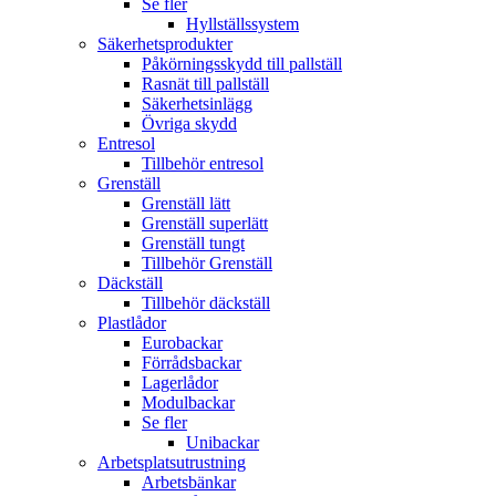
Se fler
Hyllställssystem
Säkerhetsprodukter
Påkörningsskydd till pallställ
Rasnät till pallställ
Säkerhetsinlägg
Övriga skydd
Entresol
Tillbehör entresol
Grenställ
Grenställ lätt
Grenställ superlätt
Grenställ tungt
Tillbehör Grenställ
Däckställ
Tillbehör däckställ
Plastlådor
Eurobackar
Förrådsbackar
Lagerlådor
Modulbackar
Se fler
Unibackar
Arbetsplatsutrustning
Arbetsbänkar