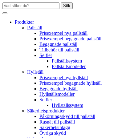
Sök
Produkter
Pallställ
Prisexempel nya pallställ
Prisexempel begagnade pallställ
Begagnade pallställ
Tillbehör till pallställ
Se fler
Pallställssystem
Pallställsmodeller
Hyllställ
Prisexempel nya hyllställ
Prisexempel begagnade hyllställ
Begagnade hyllställ
Hyllställsmodeller
Se fler
Hyllställssystem
Säkerhetsprodukter
Påkörningsskydd till pallställ
Rasnät till pallställ
Säkerhetsinlägg
Övriga skydd