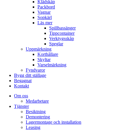
Klädskåp
Packbord
Vagnar
Sopkärl
Läs mer
Spillbassänger
Tippcontainer
Verktygsskåp
Speglar
Uppmärkning
Korthållare
Skyltar
Varselmärkning
Fyndvaror
Bygg ditt ställage
Begagnat
Kontakt
Om oss
Medarbetare
Tjänster
Besiktning
Demontering
Lagermontage och installation
Leasing