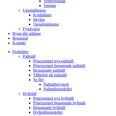
Verktygsskåp
Speglar
Uppmärkning
Korthållare
Skyltar
Varselmärkning
Fyndvaror
Bygg ditt ställage
Begagnat
Kontakt
Produkter
Pallställ
Prisexempel nya pallställ
Prisexempel begagnade pallställ
Begagnade pallställ
Tillbehör till pallställ
Se fler
Pallställssystem
Pallställsmodeller
Hyllställ
Prisexempel nya hyllställ
Prisexempel begagnade hyllställ
Begagnade hyllställ
Hyllställsmodeller