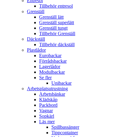
Entresol
Tillbehör entresol
Grenställ
Grenställ lätt
Grenställ superlätt
Grenställ tungt
Tillbehör Grenställ
Däckställ
Tillbehör däckställ
Plastlådor
Eurobackar
Förrådsbackar
Lagerlådor
Modulbackar
Se fler
Unibackar
Arbetsplatsutrustning
Arbetsbänkar
Klädskåp
Packbord
Vagnar
Sopkärl
Läs mer
Spillbassänger
Tippcontainer