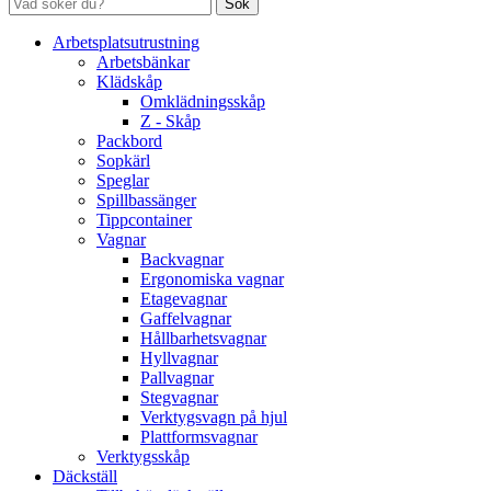
Sök
Arbetsplatsutrustning
Arbetsbänkar
Klädskåp
Omklädningsskåp
Z - Skåp
Packbord
Sopkärl
Speglar
Spillbassänger
Tippcontainer
Vagnar
Backvagnar
Ergonomiska vagnar
Etagevagnar
Gaffelvagnar
Hållbarhetsvagnar
Hyllvagnar
Pallvagnar
Stegvagnar
Verktygsvagn på hjul
Plattformsvagnar
Verktygsskåp
Däckställ