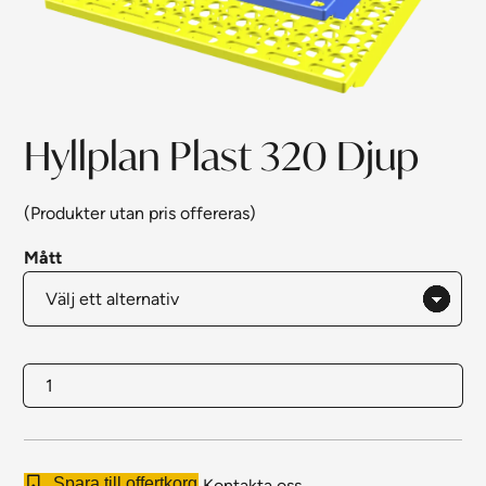
Hyllplan Plast 320 Djup
(Produkter utan pris offereras)
Mått
Hyllplan
Plast
320
Djup
Spara till offertkorg
Kontakta oss