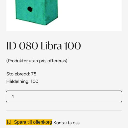
ID 080 Libra 100
(Produkter utan pris offereras)
Stolpbredd: 75
Håldelning: 100
ID
080
Libra
100
Spara till offertkorg
Kontakta oss
mängd