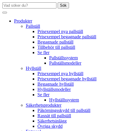
Sök
Produkter
Pallställ
Prisexempel nya pallställ
Prisexempel begagnade pallställ
Begagnade pallställ
Tillbehör till pallställ
Se fler
Pallställssystem
Pallställsmodeller
Hyllställ
Prisexempel nya hyllställ
Prisexempel begagnade hyllställ
Begagnade hyllställ
Hyllställsmodeller
Se fler
Hyllställssystem
Säkerhetsprodukter
Påkörningsskydd till pallställ
Rasnät till pallställ
Säkerhetsinlägg
Övriga skydd