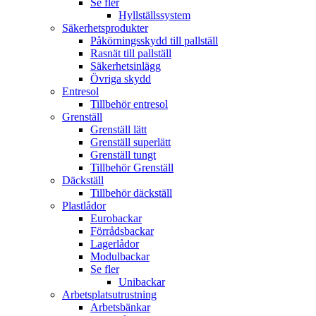
Se fler
Hyllställssystem
Säkerhetsprodukter
Påkörningsskydd till pallställ
Rasnät till pallställ
Säkerhetsinlägg
Övriga skydd
Entresol
Tillbehör entresol
Grenställ
Grenställ lätt
Grenställ superlätt
Grenställ tungt
Tillbehör Grenställ
Däckställ
Tillbehör däckställ
Plastlådor
Eurobackar
Förrådsbackar
Lagerlådor
Modulbackar
Se fler
Unibackar
Arbetsplatsutrustning
Arbetsbänkar