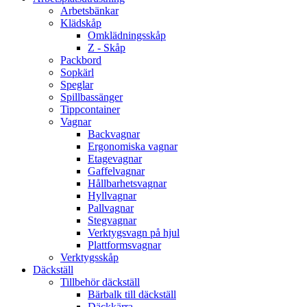
Arbetsbänkar
Klädskåp
Omklädningsskåp
Z - Skåp
Packbord
Sopkärl
Speglar
Spillbassänger
Tippcontainer
Vagnar
Backvagnar
Ergonomiska vagnar
Etagevagnar
Gaffelvagnar
Hållbarhetsvagnar
Hyllvagnar
Pallvagnar
Stegvagnar
Verktygsvagn på hjul
Plattformsvagnar
Verktygsskåp
Däckställ
Tillbehör däckställ
Bärbalk till däckställ
Däckkärra