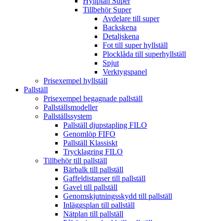
Hyllplan Super
Tillbehör Super
Avdelare till super
Backskena
Detaljskena
Fot till super hyllställ
Plocklåda till superhyllställ
Spjut
Verktygspanel
Prisexempel hyllställ
Pallställ
Prisexempel begagnade pallställ
Pallställsmodeller
Pallställssystem
Pallställ djupstapling FILO
Genomlöp FIFO
Pallställ Klassiskt
Trycklagring FILO
Tillbehör till pallställ
Bärbalk till pallställ
Gaffeldistanser till pallställ
Gavel till pallställ
Genomskjutningsskydd till pallställ
Inläggsplan till pallställ
Nätplan till pallställ