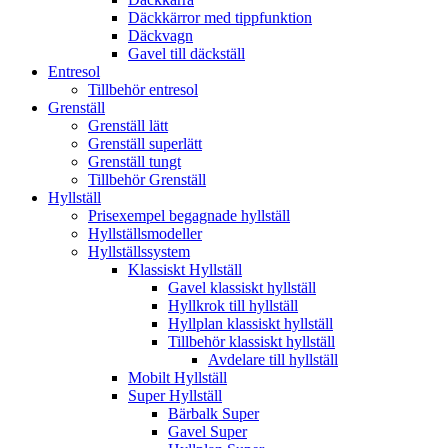
Däckkärror med tippfunktion
Däckvagn
Gavel till däckställ
Entresol
Tillbehör entresol
Grenställ
Grenställ lätt
Grenställ superlätt
Grenställ tungt
Tillbehör Grenställ
Hyllställ
Prisexempel begagnade hyllställ
Hyllställsmodeller
Hyllställssystem
Klassiskt Hyllställ
Gavel klassiskt hyllställ
Hyllkrok till hyllställ
Hyllplan klassiskt hyllställ
Tillbehör klassiskt hyllställ
Avdelare till hyllställ
Mobilt Hyllställ
Super Hyllställ
Bärbalk Super
Gavel Super