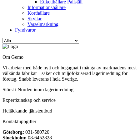
Etiketthållare Pallställ
Informationshållare
Korthållare
Skyltar
Varselmärkning
Fyndvaror
Om Gemo
Vi arbetar med både nytt och begagnat i många av marknadens mest
välkända fabrikat – säker och miljöfokuserad lagerinredning för
företag. Snabb leverans i hela Sverige.
Störst i Norden inom lagerinredning
Expertkunskap och service
Heltäckande tjänsteutbud
Kontaktuppgifter
Göteborg:
031-580720
Stockholm:
08-6452828