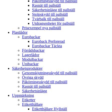
Påkörningsskydd till pallställ
Rasnät till pallställ
Säkerhetsinlägg till pallställ
Stolpskydd till pallställ
Tvärbalk till pallställ
Utdragsenheter för pallställ
Prisexempel nya pallställ
Plastlådor
Eurobackar
Euroback Perforerad
Eurobackar Täckta
Förrådsbackar
Lagerlådor
Modulbackar
Unibackar
Säkerhetsprodukter
Genomskjutningsskydd till pallställ
Övriga skydd
Påkörningsskydd till pallställ
Rasnät till pallställ
Säkerhetsinlägg
Uppmärkning
Etiketter
Etiketthållare
Etiketthållare Hyllställ