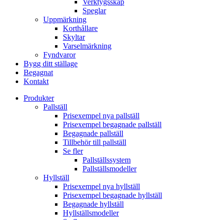
Verktygsskåp
Speglar
Uppmärkning
Korthållare
Skyltar
Varselmärkning
Fyndvaror
Bygg ditt ställage
Begagnat
Kontakt
Produkter
Pallställ
Prisexempel nya pallställ
Prisexempel begagnade pallställ
Begagnade pallställ
Tillbehör till pallställ
Se fler
Pallställssystem
Pallställsmodeller
Hyllställ
Prisexempel nya hyllställ
Prisexempel begagnade hyllställ
Begagnade hyllställ
Hyllställsmodeller