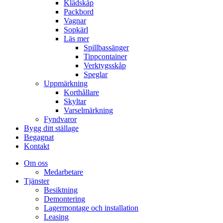
Klädskåp
Packbord
Vagnar
Sopkärl
Läs mer
Spillbassänger
Tippcontainer
Verktygsskåp
Speglar
Uppmärkning
Korthållare
Skyltar
Varselmärkning
Fyndvaror
Bygg ditt ställage
Begagnat
Kontakt
Om oss
Medarbetare
Tjänster
Besiktning
Demontering
Lagermontage och installation
Leasing