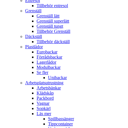
Entresol
Tillbehör entresol
Grenställ
Grenställ lätt
Grenställ superlätt
Grenställ tungt
Tillbehör Grenställ
Däckställ
Tillbehör däckställ
Plastlådor
Eurobackar
Förrådsbackar
Lagerlådor
Modulbackar
Se fler
Unibackar
Arbetsplatsutrustning
Arbetsbänkar
Klädskåp
Packbord
Vagnar
Sopkärl
Läs mer
Spillbassänger
Tippcontainer