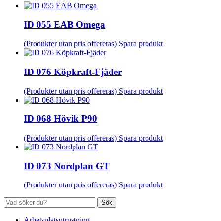
ID 055 EAB Omega
(Produkter utan pris offereras)
Spara produkt
ID 076 Köpkraft-Fjäder
(Produkter utan pris offereras)
Spara produkt
ID 068 Hövik P90
(Produkter utan pris offereras)
Spara produkt
ID 073 Nordplan GT
(Produkter utan pris offereras)
Spara produkt
Sök
Arbetsplatsutrustning