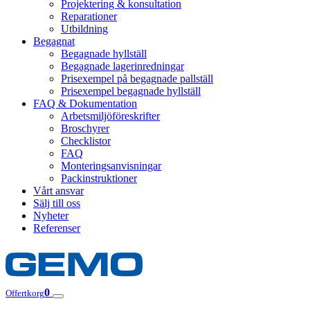
Projektering & konsultation
Reparationer
Utbildning
Begagnat
Begagnade hyllställ
Begagnade lagerinredningar
Prisexempel på begagnade pallställ
Prisexempel begagnade hyllställ
FAQ & Dokumentation
Arbetsmiljöföreskrifter
Broschyrer
Checklistor
FAQ
Monteringsanvisningar
Packinstruktioner
Vårt ansvar
Sälj till oss
Nyheter
Referenser
0
Offertkorg