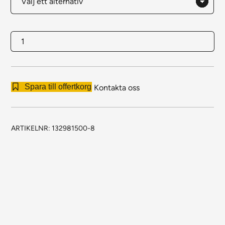
Packbord
Bas
med
tung
Spara till offertkorg
Kontakta oss
benbock
mängd
ARTIKELNR:
132981500-8